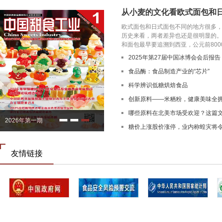
从小麦的文化看欧式面包和
欧式面包和日式面包不同的地方很多
历史来看，两者差异也还是很明显
和面包最早要追溯到西亚，公元前8000-7
2025年第27届中国冰博会会后报告
食品酶：食品制造产业的“芯片”
科学辨识低糖烘焙食品
创新原料——米粞粉，健康美味全
哪些原料在北美市场受欢迎？这篇
2026年第一期
糖价上涨股价涨停，业内称蝗灾将
吨
友情链接