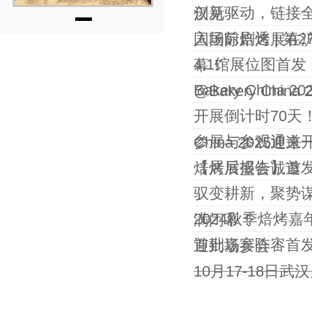
创新驱动，链接全
汉见
入场前剧透 | 
国国际焙烤展在
4.1馆展位图首发
幕！
Bakery China
@Bakery China 
开展倒计时70天！
参展与参观通道开启
China 202
【展后报告】首发！
焙烤展盛会诚邀
驭变耕新，聚势谋
2024秋季焙烤
满闭幕！
首批嘉宾阵容首发
迎到场参会！
10月17-18日武