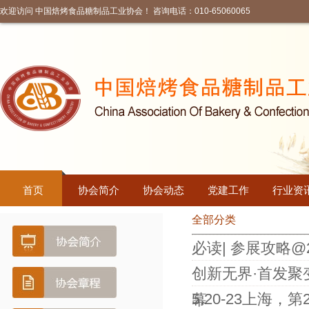
欢迎访问 中国焙烤食品糖制品工业协会！ 咨询电话：010-65060065
首页
协会简介
协会动态
党建工作
行业资
全部分类
必读| 参展攻略@2
创新无界·首发聚
5.20-23上
幕