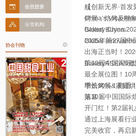
【创新无界·首发聚
航
China’s Visa-Free
烤展，焙烤及糖
Bakery China 2026
Global Buyers
2025年第27届
Global Innovation
协会刊物
出海正当时！202
第10届中国国际
BakeryASEA
最全展位图！10周
增长30%！翻番
季焙烤展&家庭
第10届中国国际
落幕！
开门红！第2届
通过上海展看行业
完美收官，再启新程 |