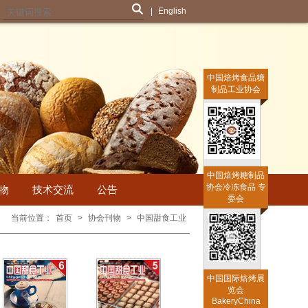
|
English
中国焙烤食品糖
制品工业协会
中国焙烤糖制品
协会冷冻食品 专
物
技术交流
公告
委会
当前位置：
首页
>
协会刊物
>
中国甜食工业
中国国际焙烤展
览会
BakeryChina