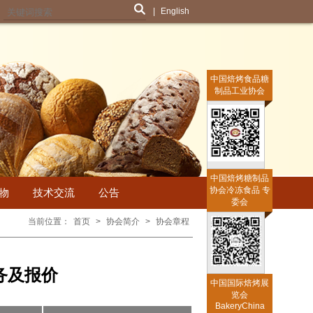
|
English
中国焙烤食品糖
制品工业协会
中国焙烤糖制品
协会冷冻食品 专
物
技术交流
公告
委会
当前位置：
首页
>
协会简介
>
协会章程
务及报价
中国国际焙烤展
览会
BakeryChina