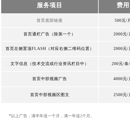
服务项目
费用
首页底部链接
500
元
/
首页通栏广告（除第一个）
2000
元
/
首页左侧置顶FLASH（对应右侧二维码位置）
2000
元
/
文字信息（技术交流或行业资讯栏目中）
200
元
/
条
首页中部视频广告
4000
元
/
首页中部视频区图文
2500
元
/
*
以上广告，满半年送一个月，满一年送
2
个月
。