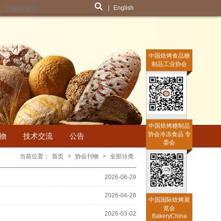
|
English
中国焙烤食品糖
制品工业协会
中国焙烤糖制品
协会冷冻食品 专
物
技术交流
公告
委会
当前位置：
首页
>
协会刊物
>
全部分类
2026-06-29
2026-04-28
中国国际焙烤展
览会
2026-03-02
BakeryChina