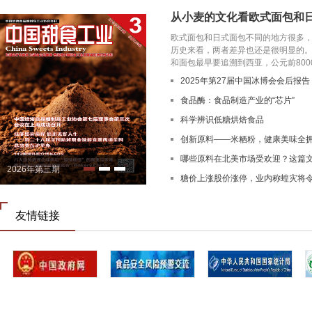
从小麦的文化看欧式面包和
欧式面包和日式面包不同的地方很多
历史来看，两者差异也还是很明显
和面包最早要追溯到西亚，公元前8000-7
2025年第27届中国冰博会会后报告
食品酶：食品制造产业的“芯片”
科学辨识低糖烘焙食品
创新原料——米粞粉，健康美味全
哪些原料在北美市场受欢迎？这篇
2026年第三期
糖价上涨股价涨停，业内称蝗灾将
吨
友情链接