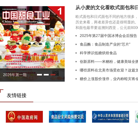
从小麦的文化看欧式面包和
欧式面包和日式面包不同的地方很多
历史来看，两者差异也还是很明显
和面包最早要追溯到西亚，公元前8000-7
2025年第27届中国冰博会会后报告
食品酶：食品制造产业的“芯片”
科学辨识低糖烘焙食品
创新原料——米粞粉，健康美味全
哪些原料在北美市场受欢迎？这篇
2026年第一期
糖价上涨股价涨停，业内称蝗灾将
吨
友情链接