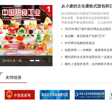
从小麦的文化看欧式面包和
欧式面包和日式面包不同的地方很多
历史来看，两者差异也还是很明显
和面包最早要追溯到西亚，公元前8000-7
2025年第27届中国冰博会会后报告
食品酶：食品制造产业的“芯片”
科学辨识低糖烘焙食品
创新原料——米粞粉，健康美味全
哪些原料在北美市场受欢迎？这篇
2026年第一期
糖价上涨股价涨停，业内称蝗灾将
吨
友情链接